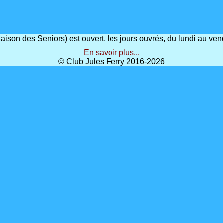
(Maison des Seniors) est ouvert, les jours ouvrés, du lundi au 
En savoir plus...
© Club Jules Ferry 2016-2026