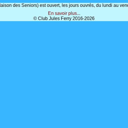
(Maison des Seniors) est ouvert, les jours ouvrés, du lundi au 
En savoir plus...
© Club Jules Ferry 2016-2026