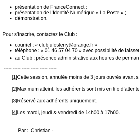
présentation de FranceConnect ;
présentation de l’Identité Numérique « La Poste » ;
démonstration.
Pour s’inscrire, contactez le Club :
courriel : « clubjulesferry@orange.fr » ;
téléphone : « 01 46 57 04 70 » avec possibilité de laiss
au Club : présence administrative aux heures de perm
----- ----- ----- ----- ----- -----
[
1
]Cette session, annulée moins de 3 jours ouvrés avant sa
[
2
]Maximum atteint, les adhérents sont mis en file d’atten
[
3
]Réservé aux adhérents uniquement.
[
4
]Les mardi, jeudi & vendredi de 14h00 à 17h00.
Par : Christian -