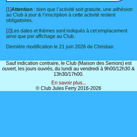
[
1
]
Attention
: bien que l’activité soit gratuite, une adhésion
au Club à jour & l’inscription à cette activité restent
obligatoires.
[
2
]Les dates et thèmes sont indiqués à cet emplacement
ainsi que par affichage au Club.
Dernière modification le 21 juin 2026 de Christian
Sauf indication contraire, le Club (Maison des Seniors) est
ouvert, les jours ouvrés, du lundi au vendredi à 9h00/12h30 &
13h30/17h00.
En savoir plus...
© Club Jules Ferry 2016-2026