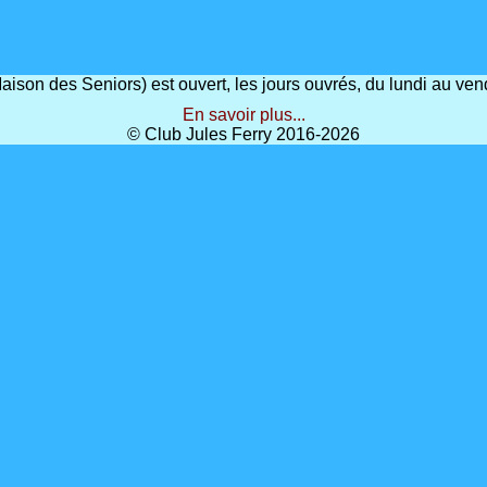
(Maison des Seniors) est ouvert, les jours ouvrés, du lundi au 
En savoir plus...
© Club Jules Ferry 2016-2026