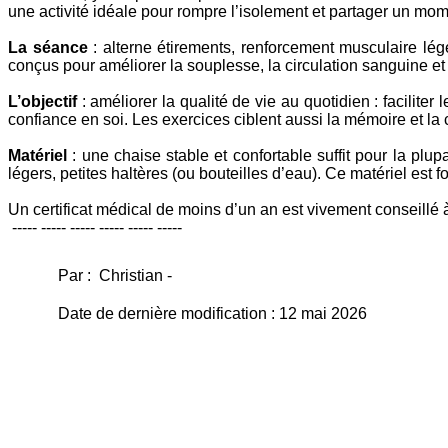
une activité idéale pour rompre l’isolement et partager un mo
La séance
: alterne étirements, renforcement musculaire lég
conçus pour améliorer la souplesse, la circulation sanguine e
L’objectif
: améliorer la qualité de vie au quotidien : faciliter 
confiance en soi. Les exercices ciblent aussi la mémoire et la c
Matériel
: une chaise stable et confortable suffit pour la plu
légers, petites haltères (ou bouteilles d’eau). Ce matériel est f
Un certificat médical de moins d’un an est vivement conseillé à 
----- ----- ----- ----- ----- -----
Par : Christian -
Date de dernière modification : 12 mai 2026