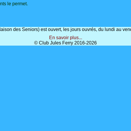
nts le permet.
(Maison des Seniors) est ouvert, les jours ouvrés, du lundi au 
En savoir plus...
© Club Jules Ferry 2016-2026