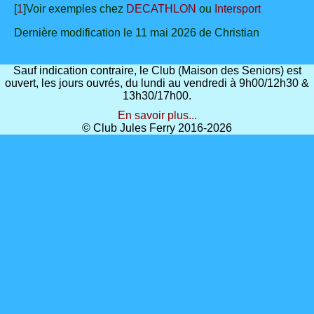
[
1
]Voir exemples chez
DECATHLON
ou
Intersport
Dernière modification le 11 mai 2026 de Christian
Sauf indication contraire, le Club (Maison des Seniors) est
ouvert, les jours ouvrés, du lundi au vendredi à 9h00/12h30 &
13h30/17h00.
En savoir plus...
© Club Jules Ferry 2016-2026