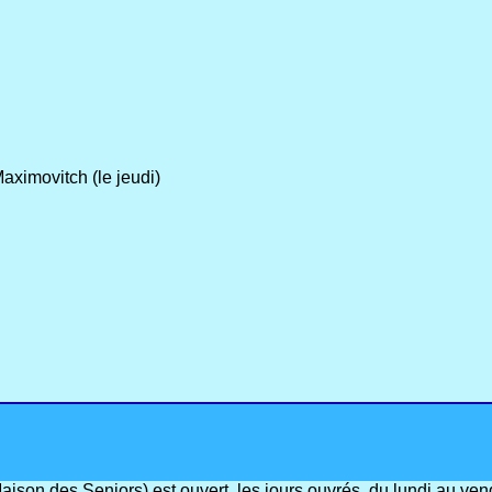
ximovitch (le jeudi)
(Maison des Seniors) est ouvert, les jours ouvrés, du lundi au 